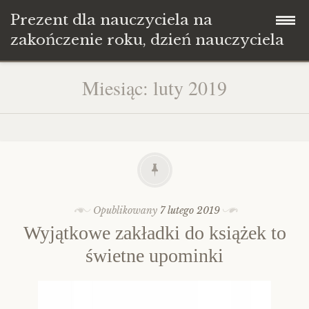
Prezent dla nauczyciela na
zakończenie roku, dzień nauczyciela
Przeskocz
Strona Główna
Miesiąc: luty 2019
do
treści
Blog
Opublikowany
7 lutego 2019
Wyjątkowe zakładki do książek to
świetne upominki