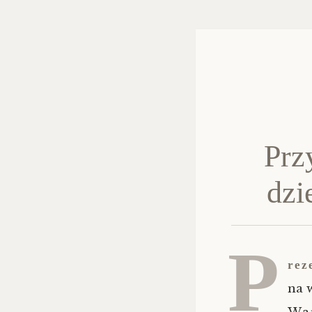
Prz
dzi
P
rez
na 