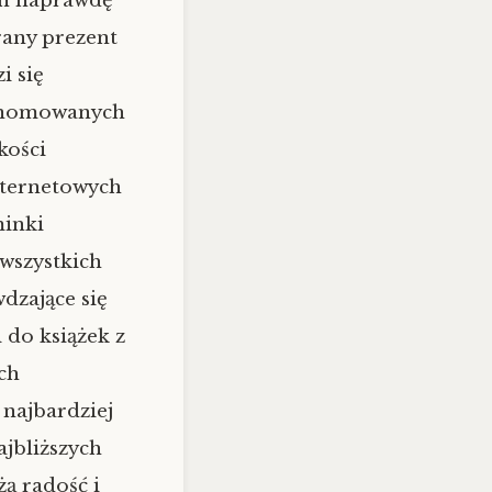
on naprawdę
rany prezent
i się
renomowanych
kości
nternetowych
minki
 wszystkich
dzające się
 do książek z
ch
 najbardziej
ajbliższych
ą radość i