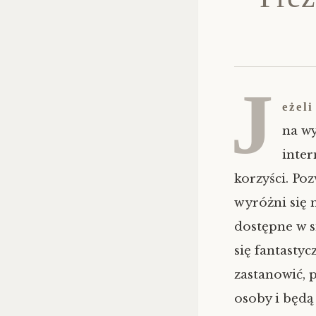
J
eżeli
na w
inter
korzyści. Po
wyróżni się n
dostępne w s
się fantastyc
zastanowić, 
osoby i będą