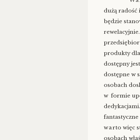
War
dużą radość 
będzie stano
rewelacyjnie
przedsiębior
produkty dla
dostępny jes
dostępne w si
osobach dosk
w formie upo
dedykacjami.
fantastyczne
warto więc st
osobach właś