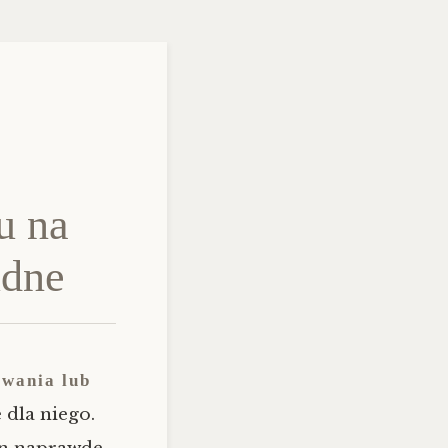
u na
udne
owania lub
 dla niego.