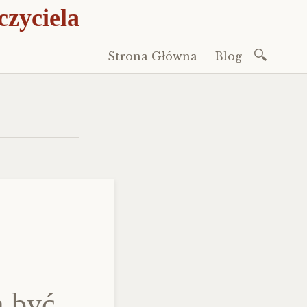
czyciela
Szukaj:
Strona Główna
Blog
Przeskocz
do
treści
ą być