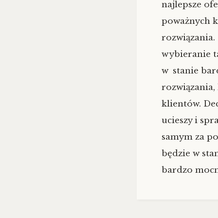
najlepsze of
poważnych ko
rozwiązania.
wybieranie t
w stanie bar
rozwiązania,
klientów. De
ucieszy i sp
samym za pos
będzie w stan
bardzo mocno