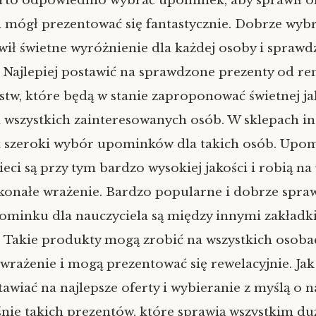
to odpowiednio wybrać upominek, aby sprawił 
i mógł prezentować się fantastycznie. Dobrze wyb
wił świetne wyróżnienie dla każdej osoby i sprawdz
. Najlepiej postawić na sprawdzone prezenty od 
stw, które będą w stanie zaproponować świetnej ja
 wszystkich zainteresowanych osób. W sklepach i
t szeroki wybór upominków dla takich osób. Upo
eci są przy tym bardzo wysokiej jakości i robią na
onałe wrażenie. Bardzo popularne i dobrze spraw
minku dla nauczyciela są między innymi zakładki
 Takie produkty mogą zrobić na wszystkich osoba
 wrażenie i mogą prezentować się rewelacyjnie. Jak
awiać na najlepsze oferty i wybieranie z myślą o n
nie takich prezentów, które sprawią wszystkim duż