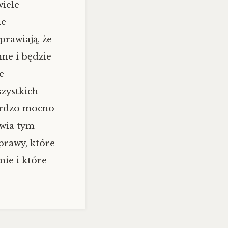
wiele
ie
rawiają, że
ne i będzie
e
zystkich
bardzo mocno
awia tym
prawy, które
nie i które