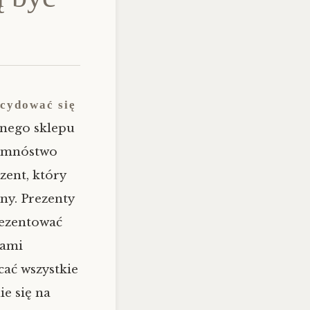
ecydować się
anego sklepu
a mnóstwo
zent, który
wny. Prezenty
rezentować
iami
ać wszystkie
e się na