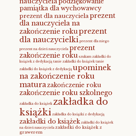
nauczyciela
podziękowanie
pamiątka dla wychowawcy
prezent
prezent dla nauczyciela
dla nauczyciela na
prezent
zakończenie roku
dla nauczycielki
prezent dla niego
prezent
prezent na dzień nauczyciela
zakończenie roku
szukam zakładki do
książek z dedykacją
tanie zakładki do książek
tanie
upominek
zakładki do książek z dedykacją
na zakończenie roku
matura
zakończenie roku
zakończenie roku szkolnego
zakładka do
zakładka do książek
książki
zakładka do książki z dedykacją
zakładki do książek
zakładki do książek
zakładki do książek z
na dzień nauczyciela
grawerem