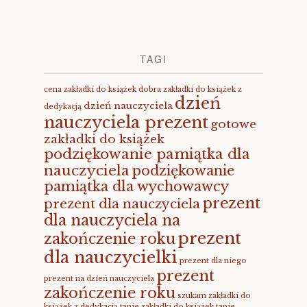
TAGI
cena zakładki do książek
dobra zakładki do książek z
dzień
dzień nauczyciela
dedykacją
nauczyciela prezent
gotowe
zakładki do książek
podziękowanie pamiątka dla
nauczyciela
podziękowanie
pamiątka dla wychowawcy
prezent
prezent dla nauczyciela
dla nauczyciela na
prezent
zakończenie roku
dla nauczycielki
prezent dla niego
prezent
prezent na dzień nauczyciela
zakończenie roku
szukam zakładki do
książek z dedykacją
tanie zakładki do książek
tanie