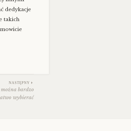
ać dedykacje
e takich
samowicie
NASTĘPNY
i można bardzo
łatwo wybierać