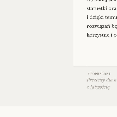
statuetki or
i dzięki tem
rozwiązań bę
korzystne i o
POPRZEDNI
Prezenty dla 
Zobac
z łatwością
wpisy