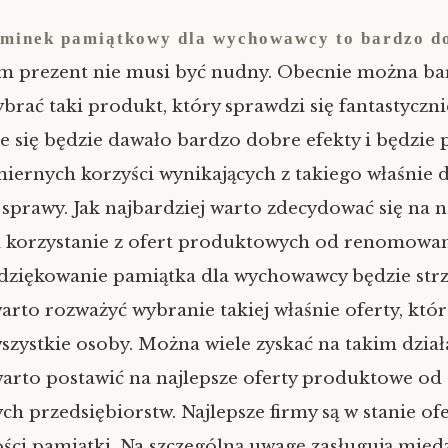
minek pamiątkowy dla wychowawcy to bardzo d
m prezent nie musi być nudny. Obecnie można ba
brać taki produkt, który sprawdzi się fantastyczni
 się będzie dawało bardzo dobre efekty i będzie 
iernych korzyści wynikających z takiego właśnie d
 sprawy. Jak najbardziej warto zdecydować się na n
i korzystanie z ofert produktowych od renomowan
dziękowanie pamiątka dla wychowawcy będzie str
warto rozważyć wybranie takiej właśnie oferty, któ
szystkie osoby. Można wiele zyskać na takim działa
warto postawić na najlepsze oferty produktowe od
 przedsiębiorstw. Najlepsze firmy są w stanie of
ości pamiątki. Na szczególną uwagę zasługują międ