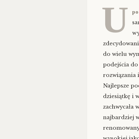
U
po
sa
wy
zdecydowanie
do wielu wym
podejścia do
rozwiązania 
Najlepsze po
dziesiątkę i 
zachwycała w
najbardziej 
renomowanych
wysokiej jak