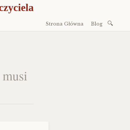
czyciela
Szukaj:
Strona Główna
Blog
Przeskocz
do
treści
 musi