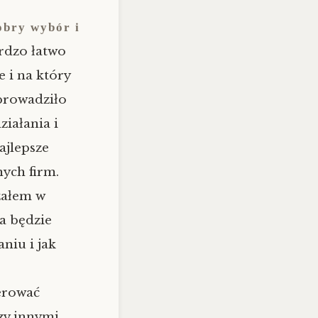
obry wybór i
rdzo łatwo
e i na który
prowadziło
ziałania i
ajlepsze
ych firm.
załem w
ra będzie
niu i jak
erować
zy innymi