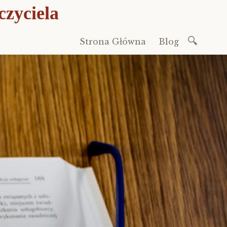
czyciela
Szukaj:
Strona Główna
Blog
Przeskocz
do
treści