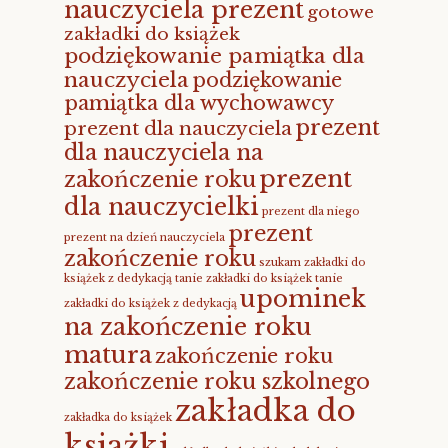
nauczyciela prezent
gotowe
zakładki do książek
podziękowanie pamiątka dla
nauczyciela
podziękowanie
pamiątka dla wychowawcy
prezent
prezent dla nauczyciela
dla nauczyciela na
prezent
zakończenie roku
dla nauczycielki
prezent dla niego
prezent
prezent na dzień nauczyciela
zakończenie roku
szukam zakładki do
książek z dedykacją
tanie zakładki do książek
tanie
upominek
zakładki do książek z dedykacją
na zakończenie roku
matura
zakończenie roku
zakończenie roku szkolnego
zakładka do
zakładka do książek
książki