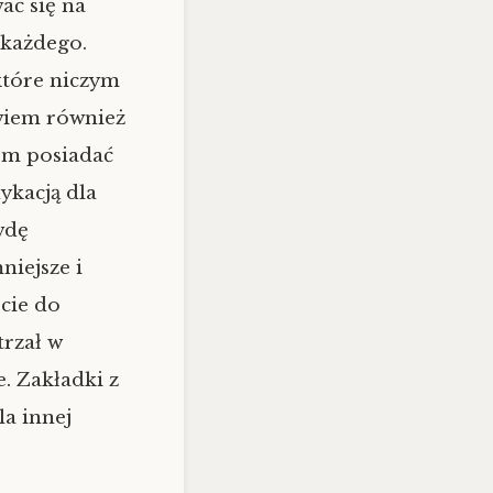
ać się na
 każdego.
które niczym
owiem również
em posiadać
ykacją dla
wdę
niejsze i
cie do
trzał w
e. Zakładki z
a innej