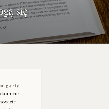
ogą się
 mogą się
akomicie.
mowicie