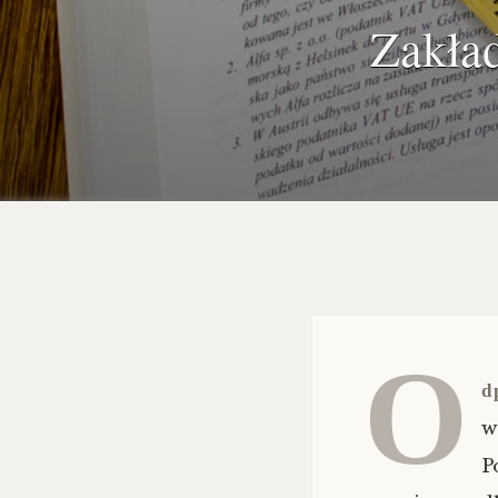
Zakład
O
d
w
P